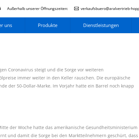
6
Außerhalb unserer Öffnungszeiten:
verkaufsbuero@aralvertrieb-hop
r uns
Produkte
Dienstleistungen
gen Coronavirus steigt und die Sorge vor weiteren
lpreise immer weiter in den Keller rauschen. Die europäische
de der 50-Dollar-Marke. Im Vorjahr hatte ein Barrel noch knapp
. Mitte der Woche hatte das amerikanische Gesundheitsministerium
rnt und damit die Sorge bei den Marktteilnehmern geschürt, dass