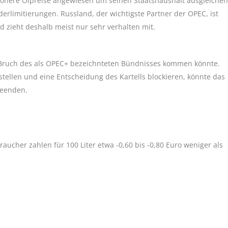
 höhere Ölpreise angewiesen um seinen Staatshaushalt ausgleichen
rlimitierungen. Russland, der wichtigste Partner der OPEC, ist
d zieht deshalb meist nur sehr verhalten mit.
 Bruch des als OPEC+ bezeichnteten Bündnisses kommen könnte.
tellen und eine Entscheidung des Kartells blockieren, könnte das
beenden.
raucher zahlen für 100 Liter etwa -0,60 bis -0,80 Euro weniger als