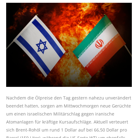
Nachdem die Ölpreise den Tag gestern nahezu unverändert
beendet hatten, sorgen am Mittwochmorgen neue Gerüchte
um einen israelischen Militärschlag gegen iranische
Atomanlagen für kräftige Kursaufschläge. Aktuell verteuert
sich Brent-Rohöl um rund 1 Dollar auf bei 66,50 Dollar pro
Barrel (159 Liter), während die US-Sorte WTI um ebenfalls