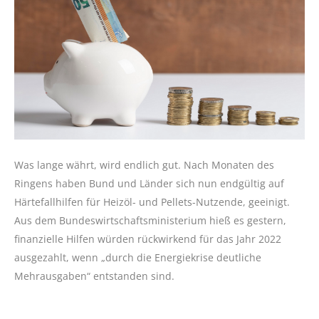
Was lange währt, wird endlich gut. Nach Monaten des
Ringens haben Bund und Länder sich nun endgültig auf
Härtefallhilfen für Heizöl- und Pellets-Nutzende, geeinigt.
Aus dem Bundeswirtschaftsministerium hieß es gestern,
finanzielle Hilfen würden rückwirkend für das Jahr 2022
ausgezahlt, wenn „durch die Energiekrise deutliche
Mehrausgaben“ entstanden sind.