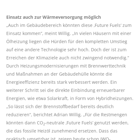
Einsatz auch zur Wärmeversorgung möglich
„Auch im Gebäudebereich könnten diese ‚Future Fuels‘ zum
Einsatz kommen“, meint Willig. „In vielen Häusern mit einer
Ölheizung liegen die Hürden für den kompletten Umstieg
auf eine andere Technologie sehr hoch. Doch der ist zum
Erreichen der Klimaziele auch nicht zwingend notwendig.“
Durch Heizungsmodernisierungen mit Brennwerttechnik
und Maßnahmen an der Gebäudehülle könnte die
Energieeffizienz bereits stark verbessert werden. Ein
weiterer Schritt sei die direkte Einbindung erneuerbarer
Energien, wie etwa Solarkraft, in Form von Hybridheizungen.
„So lässt sich der Brennstoffbedarf bereits deutlich
reduzieren“, berichtet Adrian Willig. „Für die Restmengen
könnten dann CO
-neutrale ‚Future Fuels‘ genutzt werden,
2
die das fossile Heizöl zunehmend ersetzen. Dass das
praktisch umsetzbar ist, zeigen heute schon IWO-