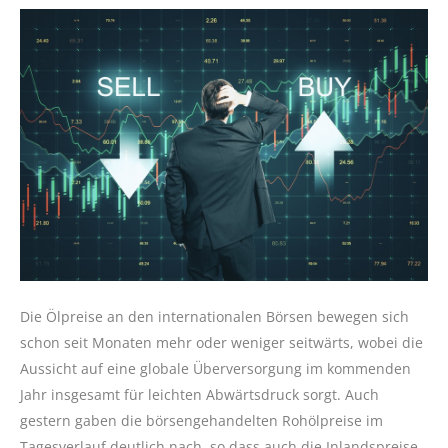
Die Ölpreise an den internationalen Börsen bewegen sich
schon seit Monaten mehr oder weniger seitwärts, wobei die
Aussicht auf eine globale Überversorgung im kommenden
Jahr insgesamt für leichten Abwärtsdruck sorgt. Auch
gestern gaben die börsengehandelten Rohölpreise im
Tagesverlauf deutlich nach, so dass auch die Inlandspreise