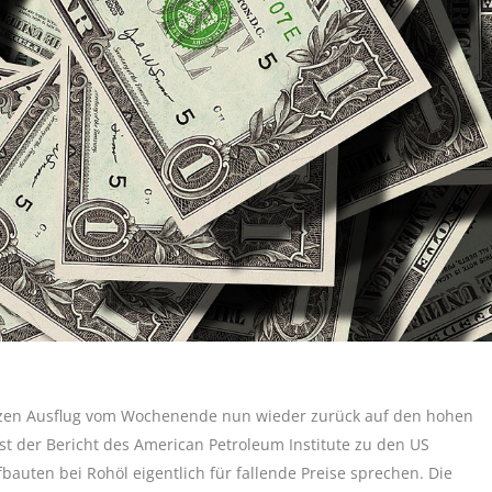
rzen Ausflug vom Wochenende nun wieder zurück auf den hohen
st der Bericht des American Petroleum Institute zu den US
auten bei Rohöl eigentlich für fallende Preise sprechen. Die