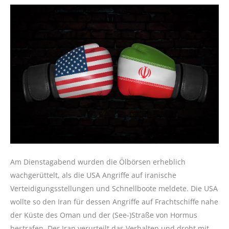
Am Dienstagabend wurden die Ölbörsen erheblich
wachgerüttelt, als die USA Angriffe auf iranische
Verteidigungsstellungen und Schnellboote meldete. Die USA
wollte so den Iran für dessen Angriffe auf Frachtschiffe nahe
der Küste des Oman und der (See-)Straße von Hormus
bestrafen. Der Iran verurteilt das Verhalten und droht mit