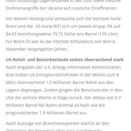
stark rückläufige Lagerbestände in den USA sowie massive
Drohnenangriffe der Ukraine auf russische Ölraffinerien.
Vor diesem Hintergrund verteuerte sich die Nordsee-Sorte
Brent und die US-Sorte WTI sich um jeweils knapp 3% auf
84,03 beziehungsweise 79,72 Dollar pro Barrel (159 Liter).
Für Brent-Öl war es der höchste Schlusskurs seit dem 6.
November vergangenen Jahres.
US-Rohöl- und Benzinbestände sinken überraschend stark
Nach Angaben der U.S. Energy Information Administration
(EIA) hatten US-Energieunternehmen in der Woche zum 8.
März überraschend 1,5 Millionen Barrel Rohöl aus den
Lagern abgezogen. Zudem gingen die Benzinvorräte in den
USA die sechste Woche in Folge zurück. Der Abbau von 5,7
Millionen Barrel fiel damit dreimal so hoch wie die
prognostizierten 1,9 Millionen Barrel aus.
Nach Aussage von Branchenexperten wächst an den
Ölmärkten die Besorgnis über eine zunehmende