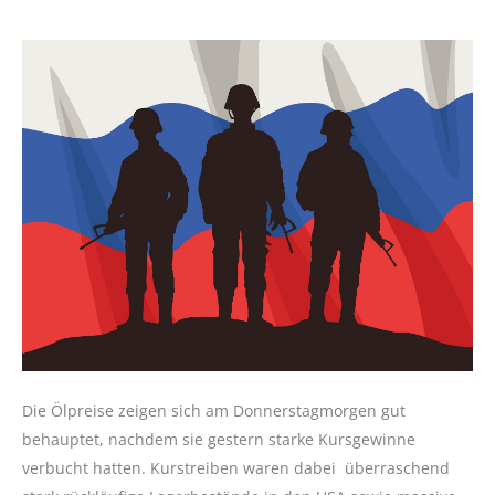
Die Ölpreise zeigen sich am Donnerstagmorgen gut
behauptet, nachdem sie gestern starke Kursgewinne
verbucht hatten. Kurstreiben waren dabei überraschend