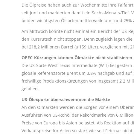
Die Ölpreise haben auch zur Wochenmitte ihre Talfahrt
seit Juni und markierten damit ein Sechs-Monats-Tief. 
beiden wichtigsten Ölsorten mittlerweile um rund 25% 
Am Mittwoch konnte nicht einmal ein Bericht der US-Re
den Kursrutsch nicht stoppen. Denn zugleich lagen di
bei 218,2 Millionen Barrel (a 159 Liter), verglichen mit 
OPEC-Kürzungen können Ölmärkte nicht stabilisieren
Die US-Sorte West Texas Intermediate (WTI) fiel gestern
globale Referenzsorte Brent um 3,8% nachgab und auf 7
freiwillige Produktionskürzungen von insgesamt 2,2 Mil
gefallen.
US-Ölexporte überschwemmen die Märkte
An den Ölmärkten werden die Sorgen vor einem Überan
Ausfuhren von US-Rohöl der Rekordmarke von 6 Million
Preise von Europa bis Asien belastet. Als Reaktion auf 
Verkaufspreise für Asien so stark wie seit Februar nicht