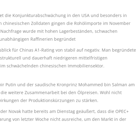
tet die Konjunkturabschwächung in den USA und besonders in
en chinesischen Zolldaten gingen die Rohölimporte im November
 Nachfrage wurde mit hohen Lagerbeständen, schwachen
n unabhängigen Raffinerien begründet
blick für Chinas A1-Rating von stabil auf negativ. Man begründete
rukturell und dauerhaft niedrigeren mittelfristigen
im schwächelnden chinesischen Immobiliensektor.
dimir Putin und der saudische Kronprinz Mohammed bin Salman am
 die weitere Zusammenarbeit bei den Ölpreisen. Wohl nicht
wirkungen der Produktionskürzungen zu stärken.
nder Novak hatte bereits am Dienstag geäußert, dass die OPEC+
arung von letzter Woche nicht ausreiche, um den Markt in der