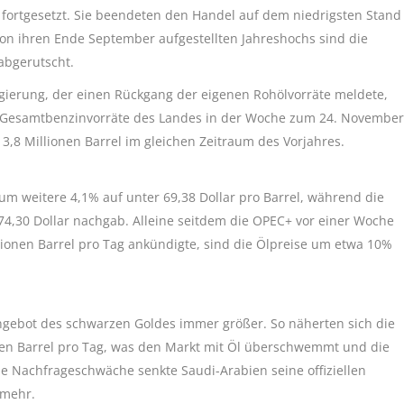
 fortgesetzt. Sie beendeten den Handel auf dem niedrigsten Stand
Von ihren Ende September aufgestellten Jahreshochs sind die
abgerutscht.
gierung, der einen Rückgang der eigenen Rohölvorräte meldete,
e Gesamtbenzinvorräte des Landes in der Woche zum 24. November
213,8 Millionen Barrel im gleichen Zeitraum des Vorjahres.
 um weitere 4,1% auf unter 69,38 Dollar pro Barrel, während die
4,30 Dollar nachgab. Alleine seitdem die OPEC+ vor einer Woche
lionen Barrel pro Tag ankündigte, sind die Ölpreise um etwa 10%
gebot des schwarzen Goldes immer größer. So näherten sich die
en Barrel pro Tag, was den Markt mit Öl überschwemmt und die
die Nachfrageschwäche senkte Saudi-Arabien seine offiziellen
 mehr.