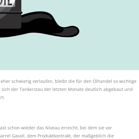
er schwierig verlaufen, bleibt die für den Ölhandel so wichtige
 sich der Tankerstau der letzten Monate deutlich abgebaut und
rt.
st schon wieder das Niveau erreicht, bei dem sie vor
arrel Gasoil, dem Produktkontrakt, der maßgeblich die