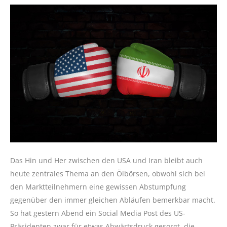
Das Hin und Her zwischen den USA und Iran bleibt auch
heute zentrales Thema an den Ölbörsen, obwohl sich bei
den Marktteilnehmern eine gewissen Abstumpfung
gegenüber den immer gleichen Abläufen bemerkbar macht.
So hat gestern Abend ein Social Media Post des US-
Präsidenten zwar für etwas Abwärtsdruck gesorgt, die