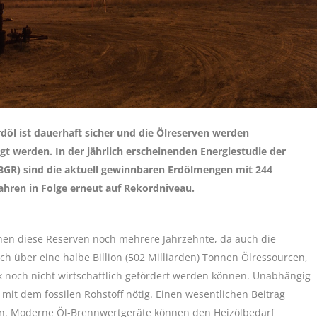
rdöl ist dauerhaft sicher und die Ölreserven werden
tigt werden. In der jährlich erscheinenden Energiestudie der
BGR) sind die aktuell gewinnbaren Erdölmengen mit 244
Jahren in Folge erneut auf Rekordniveau.
chen diese Reserven noch mehrere Jahrzehnte, da auch die
h über eine halbe Billion (502 Milliarden) Tonnen Ölressourcen,
k noch nicht wirtschaftlich gefördert werden können. Unabhängig
it dem fossilen Rohstoff nötig. Einen wesentlichen Beitrag
sten. Moderne Öl-Brennwertgeräte können den Heizölbedarf