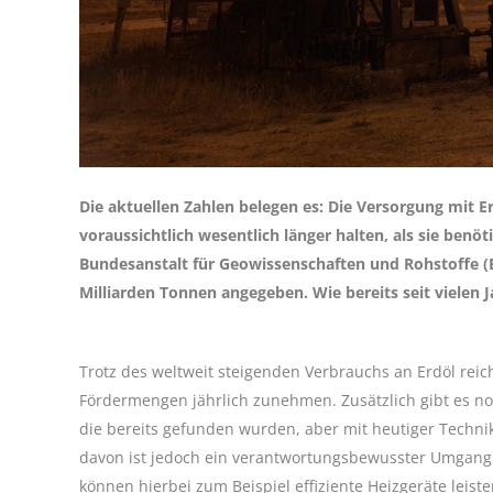
Die aktuellen Zahlen belegen es: Die Versorgung mit E
voraussichtlich wesentlich länger halten, als sie benö
Bundesanstalt für Geowissenschaften und Rohstoffe (
Milliarden Tonnen angegeben. Wie bereits seit vielen 
Trotz des weltweit steigenden Verbrauchs an Erdöl rei
Fördermengen jährlich zunehmen. Zusätzlich gibt es noc
die bereits gefunden wurden, aber mit heutiger Techni
davon ist jedoch ein verantwortungsbewusster Umgang m
können hierbei zum Beispiel effiziente Heizgeräte lei