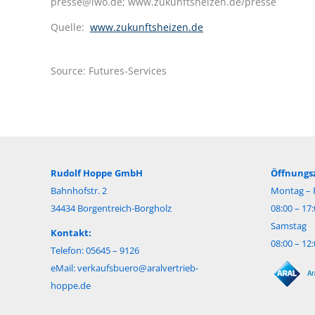
presse@iwo.de; www.zukunftsheizen.de/presse
Quelle:
www.zukunftsheizen.de
Source: Futures-Services
Rudolf Hoppe GmbH
Öffnungsz
Bahnhofstr. 2
Montag – F
34434 Borgentreich-Borgholz
08:00 – 17
Samstag
Kontakt:
08:00 – 12
Telefon: 05645 – 9126
eMail:
verkaufsbuero@aralvertrieb-
hoppe.de