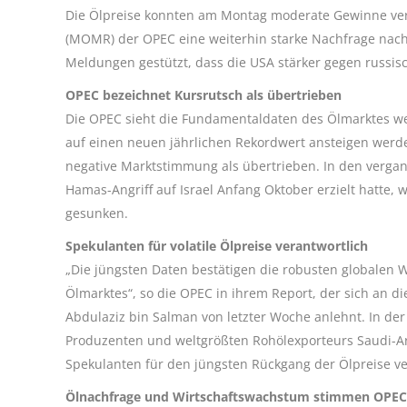
Die Ölpreise konnten am Montag moderate Gewinne ver
(MOMR) der OPEC eine weiterhin starke Nachfrage nach
Meldungen gestützt, dass die USA stärker gegen russis
OPEC bezeichnet Kursrutsch als übertrieben
Die OPEC sieht die Fundamentaldaten des Ölmarktes wei
auf einen neuen jährlichen Rekordwert ansteigen werde
negative Marktstimmung als übertrieben. In den vergan
Hamas-Angriff auf Israel Anfang Oktober erzielt hatte, w
gesunken.
Spekulanten für volatile Ölpreise verantwortlich
„Die jüngsten Daten bestätigen die robusten globale
Ölmarktes“, so die OPEC in ihrem Report, der sich an 
Abdulaziz bin Salman von letzter Woche anlehnt. In de
Produzenten und weltgrößten Rohölexporteurs Saudi-Ara
Spekulanten für den jüngsten Rückgang der Ölpreise v
Ölnachfrage und Wirtschaftswachstum stimmen OPEC 