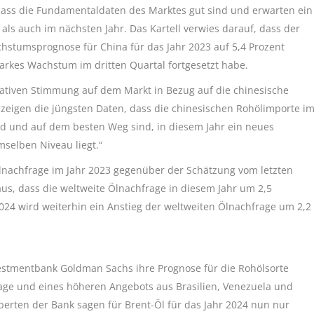
 dass die Fundamentaldaten des Marktes gut sind und erwarten ein
s auch im nächsten Jahr. Das Kartell verwies darauf, dass der
chstumsprognose für China für das Jahr 2023 auf 5,4 Prozent
arkes Wachstum im dritten Quartal fortgesetzt habe.
gativen Stimmung auf dem Markt in Bezug auf die chinesische
zeigen die jüngsten Daten, dass die chinesischen Rohölimporte i
ind und auf dem besten Weg sind, in diesem Jahr ein neues
mselben Niveau liegt.“
lnachfrage im Jahr 2023 gegenüber der Schätzung vom letzten
us, dass die weltweite Ölnachfrage in diesem Jahr um 2,5
024 wird weiterhin ein Anstieg der weltweiten Ölnachfrage um 2,2
vestmentbank Goldman Sachs ihre Prognose für die Rohölsorte
age und eines höheren Angebots aus Brasilien, Venezuela und
xperten der Bank sagen für Brent-Öl für das Jahr 2024 nun nur