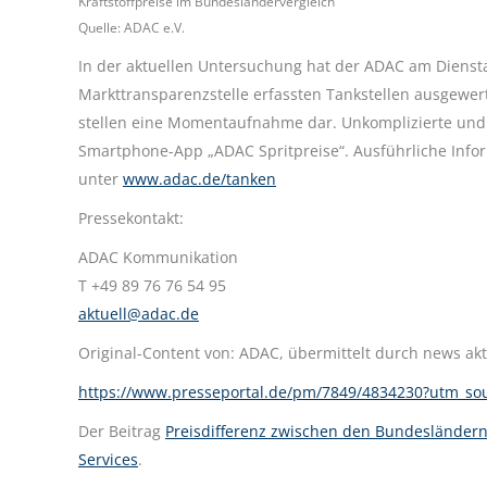
Kraftstoffpreise im Bundesländervergleich
Quelle: ADAC e.V.
In der aktuellen Untersuchung hat der ADAC am Diensta
Markttransparenzstelle erfassten Tankstellen ausgewer
stellen eine Momentaufnahme dar. Unkomplizierte und s
Smartphone-App „ADAC Spritpreise“. Ausführliche Info
unter
www.adac.de/tanken
Pressekontakt:
ADAC Kommunikation
T +49 89 76 76 54 95
aktuell@adac.de
Original-Content von: ADAC, übermittelt durch news akt
https://www.presseportal.de/pm/7849/4834230?utm_
Der Beitrag
Preisdifferenz zwischen den Bundesländern
Services
.