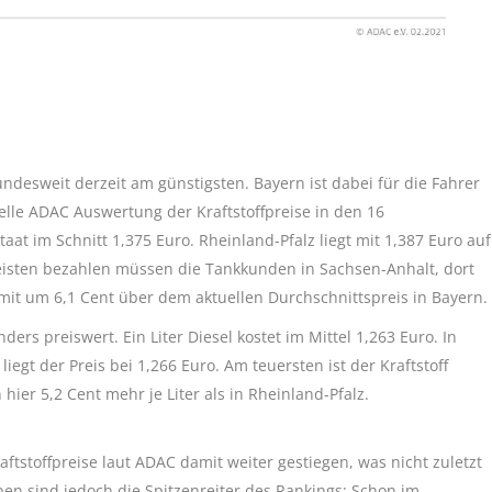
ndesweit derzeit am günstigsten. Bayern ist dabei für die Fahrer
uelle ADAC Auswertung der Kraftstoffpreise in den 16
taat im Schnitt 1,375 Euro. Rheinland-Pfalz liegt mit 1,387 Euro auf
isten bezahlen müssen die Tankkunden in Sachsen-Anhalt, dort
damit um 6,1 Cent über dem aktuellen Durchschnittspreis in Bayern.
rs preiswert. Ein Liter Diesel kostet im Mittel 1,263 Euro. In
egt der Preis bei 1,266 Euro. Am teuersten ist der Kraftstoff
hier 5,2 Cent mehr je Liter als in Rheinland-Pfalz.
tstoffpreise laut ADAC damit weiter gestiegen, was nicht zuletzt
ben sind jedoch die Spitzenreiter des Rankings: Schon im