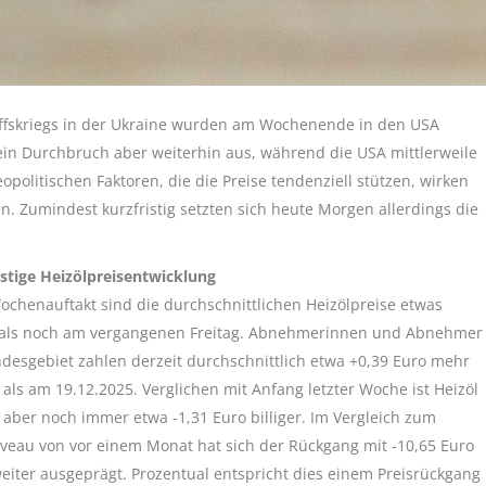
iffskriegs in der Ukraine wurden am Wochenende in den USA
ein Durchbruch aber weiterhin aus, während die USA mittlerweile
olitischen Faktoren, die die Preise tendenziell stützen, wirken
. Zumindest kurzfristig setzten sich heute Morgen allerdings die
istige Heizölpreisentwicklung
chenauftakt sind die durchschnittlichen Heizölpreise etwas
als noch am vergangenen Freitag. Abnehmerinnen und Abnehmer
desgebiet zahlen derzeit durchschnittlich etwa +0,39 Euro mehr
 als am 19.12.2025. Verglichen mit Anfang letzter Woche ist Heizöl
l aber noch immer etwa -1,31 Euro billiger. Im Vergleich zum
iveau von vor einem Monat hat sich der Rückgang mit -10,65 Euro
eiter ausgeprägt. Prozentual entspricht dies einem Preisrückgang