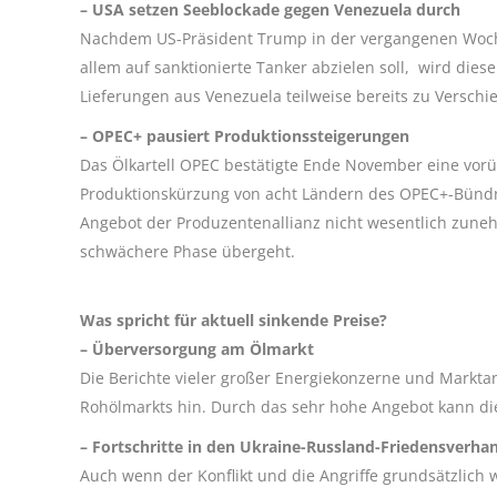
– USA setzen Seeblockade gegen Venezuela durch
Nachdem US-Präsident Trump in der vergangenen Woche
allem auf sanktionierte Tanker abzielen soll, wird die
Lieferungen aus Venezuela teilweise bereits zu Versch
– OPEC+ pausiert Produktionssteigerungen
Das Ölkartell OPEC bestätigte Ende November eine vorü
Produktionskürzung von acht Ländern des OPEC+-Bündni
Angebot der Produzentenallianz nicht wesentlich zune
schwächere Phase übergeht.
Was spricht für aktuell sinkende Preise?
– Überversorgung am Ölmarkt
Die Berichte vieler großer Energiekonzerne und Markta
Rohölmarkts hin. Durch das sehr hohe Angebot kann di
– Fortschritte in den Ukraine-Russland-Friedensverh
Auch wenn der Konflikt und die Angriffe grundsätzlich 