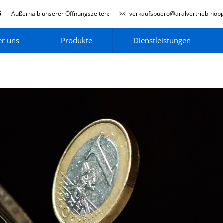
6
Außerhalb unserer Öffnungszeiten:
verkaufsbuero@aralvertrieb-hop
r uns
Produkte
Dienstleistungen