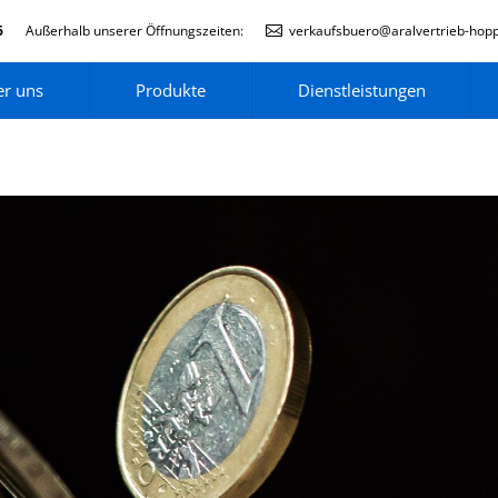
6
Außerhalb unserer Öffnungszeiten:
verkaufsbuero@aralvertrieb-hop
r uns
Produkte
Dienstleistungen