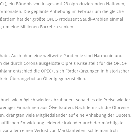
EC+), ein Bündnis von insgesamt 23 ölproduzierenden Nationen,
 Vormonaten. Die geplante Anhebung im Februar um die gleiche
ußerdem hat der größte OPEC-Produzent Saudi-Arabien einmal
g um eine Millionen Barrel zu senken.
gehabt. Auch ohne eine weltweite Pandemie sind Harmonie und
h die durch Corona ausgelöste Ölpreis-Krise stellt für die OPEC+
rühjahr entschied die OPEC+, sich Förderkürzungen in historischer
kein Überangebot an Öl entgegenzustellen.
hnell wie möglich wieder abzubauen, sobald es die Preise wieder
 weniger Einnahmen aus Ölverkäufen. Nachdem sich die Ölpreise
n, drängten viele Mitgliedsländer auf eine Anhebung der Quoten.
haftlichen Entwicklung leidende Irak oder auch der mächtigste
vor allem einen Verlust von Marktanteilen, sollte man trotz