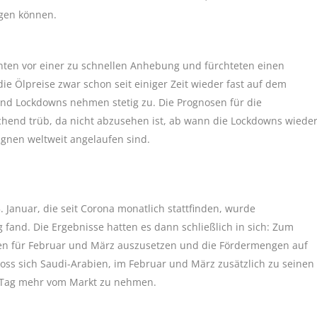
ngen können.
ten vor einer zu schnellen Anhebung und fürchteten einen
die Ölpreise zwar schon seit einiger Zeit wieder fast auf dem
und Lockdowns nehmen stetig zu. Die Prognosen für die
end trüb, da nicht abzusehen ist, ab wann die Lockdowns wiede
nen weltweit angelaufen sind.
 Januar, die seit Corona monatlich stattfinden, wurde
 fand. Die Ergebnisse hatten es dann schließlich in sich: Zum
en für Februar und März auszusetzen und die Fördermengen auf
ss sich Saudi-Arabien, im Februar und März zusätzlich zu seinen
ro Tag mehr vom Markt zu nehmen.