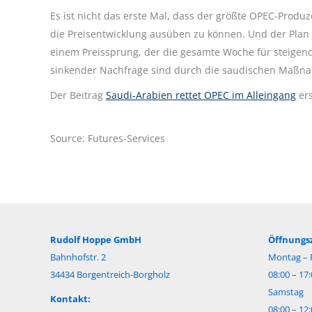
Es ist nicht das erste Mal, dass der größte OPEC-Produ
die Preisentwicklung ausüben zu können. Und der Plan 
einem Preissprung, der die gesamte Woche für steigend
sinkender Nachfrage sind durch die saudischen Maßna
Der Beitrag
Saudi-Arabien rettet OPEC im Alleingang
ers
Source: Futures-Services
Rudolf Hoppe GmbH
Öffnungsz
Bahnhofstr. 2
Montag – F
34434 Borgentreich-Borgholz
08:00 – 17
Samstag
Kontakt:
08:00 – 12