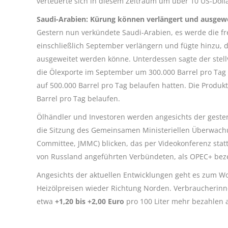
verteuerte sich in diesem Zeitraum um über 10 US-Dolla
Saudi-Arabien: Kürung können verlängert und ausgew
Gestern nun verkündete Saudi-Arabien, es werde die fr
einschließlich September verlängern und fügte hinzu,
ausgeweitet werden könne. Unterdessen sagte der stel
die Ölexporte im September um 300.000 Barrel pro Tag
auf 500.000 Barrel pro Tag belaufen hatten. Die Produ
Barrel pro Tag belaufen.
Ölhändler und Investoren werden angesichts der gest
die Sitzung des Gemeinsamen Ministeriellen Überwachu
Committee, JMMC) blicken, das per Videokonferenz stat
von Russland angeführten Verbündeten, als OPEC+ bezei
Angesichts der aktuellen Entwicklungen geht es zum W
Heizölpreisen wieder Richtung Norden. Verbraucherin
etwa
+1,20 bis +2,00 Euro
pro 100 Liter mehr bezahlen 