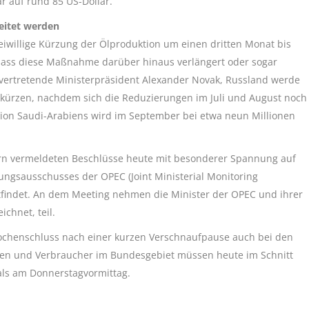
r auf rund 85 US-Dollar.
eitet werden
eiwillige Kürzung der Ölproduktion um einen dritten Monat bis
 dass diese Maßnahme darüber hinaus verlängert oder sogar
lvertretende Ministerpräsident Alexander Novak, Russland werde
 kürzen, nachdem sich die Reduzierungen im Juli und August noch
ktion Saudi-Arabiens wird im September bei etwa neun Millionen
ern vermeldeten Beschlüsse heute mit besonderer Spannung auf
ngsausschusses der OPEC (Joint Ministerial Monitoring
tfindet. An dem Meeting nehmen die Minister der OPEC und ihrer
chnet, teil.
ochenschluss nach einer kurzen Verschnaufpause auch bei den
nen und Verbraucher im Bundesgebiet müssen heute im Schnitt
als am Donnerstagvormittag.