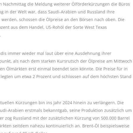
ern Nachmittag die Meldung weiterer Ölförderkürzungen die Büros
g in der Welt war, dass Saudi-Arabien und Russland ihre
werden, schossen die Ölpreise an den Börsen nach oben. Die
rozent aus dem Handel, US-Rohöl der Sorte West Texas
.
audis immer wieder mal laut über eine Ausdehnung ihrer
punkt, als nach dem starken Kursrutsch der Ölpreise am Mittwoch
en Ölmärkten erst einmal beendet sein könnte. Die Preise für in
s legten um etwa 2 Prozent und schlossen auf dem höchsten Stand
tuellen Kürzungen bin ins Jahr 2024 hinein zu verlängern. Die
Saudi-Arabien erstmals bekanntgab, seine Produktion zusätzlich um
ter zog Russland mit der zusätzlichen Kürzung von 500.000 Barrel
ärkten seitdem nahezu kontinuierlich an. Brent-Öl beispielsweise