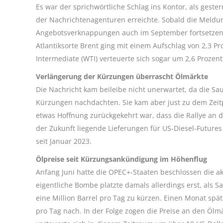
Es war der sprichwörtliche Schlag ins Kontor, als gest
der Nachrichtenagenturen erreichte. Sobald die Meldun
Angebotsverknappungen auch im September fortsetzen 
Atlantiksorte Brent ging mit einem Aufschlag von 2,3 P
Intermediate (WTI) verteuerte sich sogar um 2,6 Prozent
Verlängerung der Kürzungen überrascht Ölmärkte
Die Nachricht kam beileibe nicht unerwartet, da die S
Kürzungen nachdachten. Sie kam aber just zu dem Zeit
etwas Hoffnung zurückgekehrt war, dass die Rallye an d
der Zukunft liegende Lieferungen für US-Diesel-Future
seit Januar 2023.
Ölpreise seit Kürzungsankündigung im Höhenflug
Anfang Juni hatte die OPEC+-Staaten beschlossen die ak
eigentliche Bombe platzte damals allerdings erst, als 
eine Million Barrel pro Tag zu kürzen. Einen Monat spä
pro Tag nach. In der Folge zogen die Preise an den Ölm