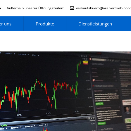
6
Außerhalb unserer Öffnungszeiten:
verkaufsbuero@aralvertrieb-hop
r uns
Produkte
Dienstleistungen