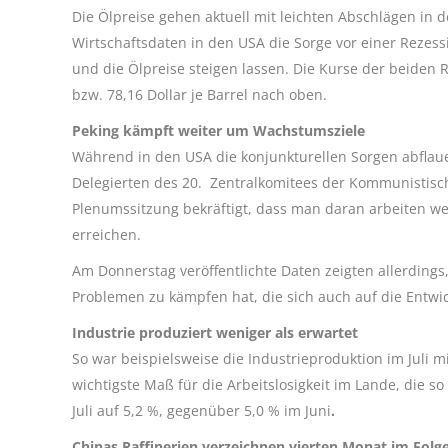
Die Ölpreise gehen aktuell mit leichten Abschlägen in 
Wirtschaftsdaten in den USA die Sorge vor einer Rezes
und die Ölpreise steigen lassen. Die Kurse der beiden 
bzw. 78,16 Dollar je Barrel nach oben.
Peking kämpft weiter um Wachstumsziele
Während in den USA die konjunkturellen Sorgen abflauen
Delegierten des 20. Zentralkomitees der Kommunistisch
Plenumssitzung bekräftigt, dass man daran arbeiten we
erreichen.
Am Donnerstag veröffentlichte Daten zeigten allerdings
Problemen zu kämpfen hat, die sich auch auf die Entwi
Industrie produziert weniger als erwartet
So war beispielsweise die Industrieproduktion im Juli 
wichtigste Maß für die Arbeitslosigkeit im Lande, die s
Juli auf 5,2 %, gegenüber 5,0 % im Juni
.
Chinas Raffinerien verzeichnen vierten Monat im Fol