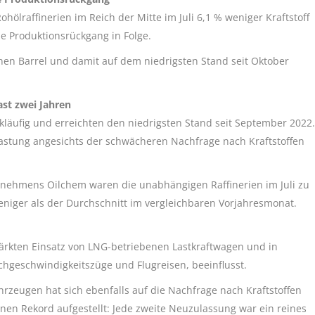
hölraffinerien im Reich der Mitte im Juli 6,1 % weniger Kraftstoff
he Produktionsrückgang in Folge.
ionen Barrel und damit auf dem niedrigsten Stand seit Oktober
ast zwei Jahren
ckläufig und erreichten den niedrigsten Stand seit September 2022.
slastung angesichts der schwächeren Nachfrage nach Kraftstoffen
nehmens Oilchem waren die unabhängigen Raffinerien im Juli zu
eniger als der Durchschnitt im vergleichbaren Vorjahresmonat.
tärkten Einsatz von LNG-betriebenen Lastkraftwagen und in
chgeschwindigkeitszüge und Flugreisen, beeinflusst.
rzeugen hat sich ebenfalls auf die Nachfrage nach Kraftstoffen
inen Rekord aufgestellt: Jede zweite Neuzulassung war ein reines