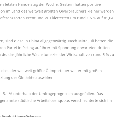
den letzten Handelstag der Woche. Gestern hatten positive
sion im Land des weltweit größten Ölverbrauchers kleiner werden
Referenzsorten Brent und WTI kletterten um rund 1,6 % auf 81,04
, sind diese in China allgegenwärtig. Noch Mitte Juli hatten die
en Partei in Peking auf ihrer mit Spannung erwarteten dritten
rde, das jährliche Wachstumsziel der Wirtschaft von rund 5 % zu
, dass der weltweit größte Ölimporteuer weiter mit großen
cklung der Ölmärkte auswirken.
mit 5,1 % unterhalb der Umfrageprognosen ausgefallen. Das
o genannte städtische Arbeitslosenquote, verschlechterte sich im
ge Produktionsrückgang