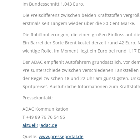
im Bundesschnitt 1,043 Euro.
Die Preisdifferenz zwischen beiden Kraftstoffen vergröße
erstmals seit Langem wieder über die 20-Cent-Marke.
Die Rohölnotierungen, die einen großen Einfluss auf die
Ein Barrel der Sorte Brent kostet derzeit rund 42 Euro.
wichtige Rolle. Im Moment liegt ein Euro bei rund 1,17 
Der ADAC empfiehlt Autofahrern grundsätzlich, vor dem 
Preisunterschiede zwischen verschiedenen Tankstellen u
der Regel zwischen 18 und 22 Uhr am günstigsten. Unko
Spritpreise“. Ausführliche Informationen zum Kraftstoff
Pressekontakt:
ADAC Kommunikation
T +49 89 76 76 54 95
aktuell@adac.de
Quelle:
www.presseportal.de