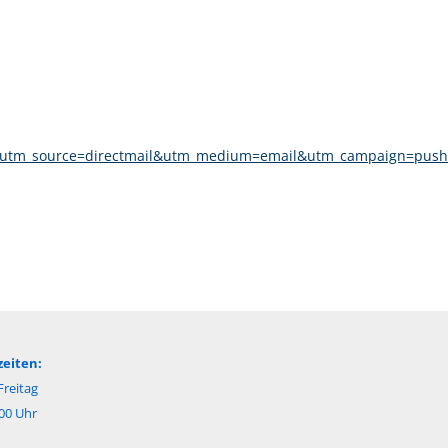
84?utm_source=directmail&utm_medium=email&utm_campaign=push
eiten:
reitag
:00 Uhr