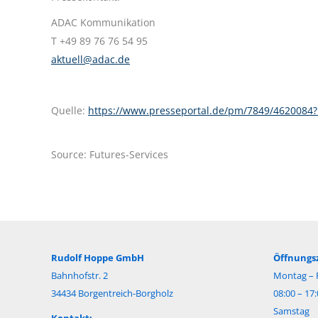
ADAC Kommunikation
T +49 89 76 76 54 95
aktuell@adac.de
Quelle:
https://www.presseportal.de/pm/7849/46200
Source: Futures-Services
Rudolf Hoppe GmbH
Öffnungsz
Bahnhofstr. 2
Montag – F
34434 Borgentreich-Borgholz
08:00 – 17
Samstag
Kontakt: