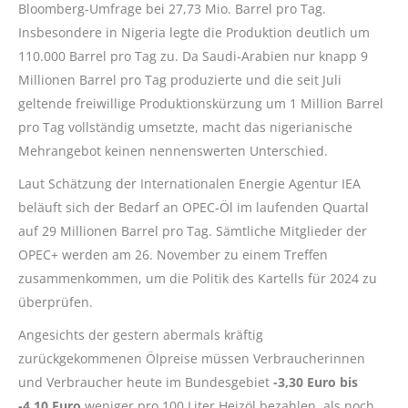
Bloomberg-Umfrage bei 27,73 Mio. Barrel pro Tag.
Insbesondere in Nigeria legte die Produktion deutlich um
110.000 Barrel pro Tag zu. Da Saudi-Arabien nur knapp 9
Millionen Barrel pro Tag produzierte und die seit Juli
geltende freiwillige Produktionskürzung um 1 Million Barrel
pro Tag vollständig umsetzte, macht das nigerianische
Mehrangebot keinen nennenswerten Unterschied.
Laut Schätzung der Internationalen Energie Agentur IEA
beläuft sich der Bedarf an OPEC-Öl im laufenden Quartal
auf 29 Millionen Barrel pro Tag. Sämtliche Mitglieder der
OPEC+ werden am 26. November zu einem Treffen
zusammenkommen, um die Politik des Kartells für 2024 zu
überprüfen.
Angesichts der gestern abermals kräftig
zurückgekommenen Ölpreise müssen Verbraucherinnen
und Verbraucher heute im Bundesgebiet
-3,30 Euro bis
-4,10 Euro
weniger pro 100 Liter Heizöl bezahlen, als noch