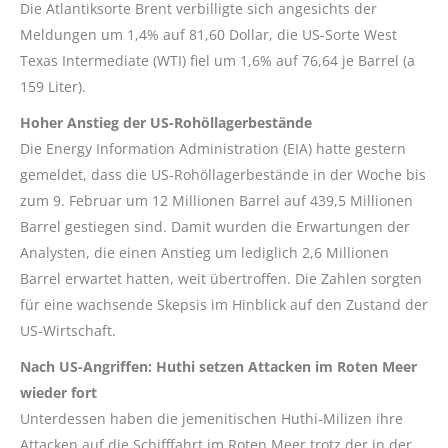
Die Atlantiksorte Brent verbilligte sich angesichts der
Meldungen um 1,4% auf 81,60 Dollar, die US-Sorte West
Texas Intermediate (WTI) fiel um 1,6% auf 76,64 je Barrel (a
159 Liter).
Hoher Anstieg der US-Rohöllagerbestände
Die Energy Information Administration (EIA) hatte gestern
gemeldet, dass die US-Rohöllagerbestände in der Woche bis
zum 9. Februar um 12 Millionen Barrel auf 439,5 Millionen
Barrel gestiegen sind. Damit wurden die Erwartungen der
Analysten, die einen Anstieg um lediglich 2,6 Millionen
Barrel erwartet hatten, weit übertroffen. Die Zahlen sorgten
für eine wachsende Skepsis im Hinblick auf den Zustand der
US-Wirtschaft.
Nach US-Angriffen: Huthi setzen Attacken im Roten Meer
wieder fort
Unterdessen haben die jemenitischen Huthi-Milizen ihre
Attacken auf die Schifffahrt im Roten Meer trotz der in der