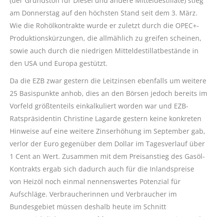
(der Grundstoff für Diesel und andere Mitteldestillate) stieg
am Donnerstag auf den höchsten Stand seit dem 3. März.
Wie die Rohölkontrakte wurde er zuletzt durch die OPEC+-
Produktionskürzungen, die allmählich zu greifen scheinen,
sowie auch durch die niedrigen Mitteldestillatbestände in
den USA und Europa gestützt.
Da die EZB zwar gestern die Leitzinsen ebenfalls um weitere
25 Basispunkte anhob, dies an den Börsen jedoch bereits im
Vorfeld größtenteils einkalkuliert worden war und EZB-
Ratspräsidentin Christine Lagarde gestern keine konkreten
Hinweise auf eine weitere Zinserhöhung im September gab,
verlor der Euro gegenüber dem Dollar im Tagesverlauf über
1 Cent an Wert. Zusammen mit dem Preisanstieg des Gasöl-
Kontrakts ergab sich dadurch auch für die Inlandspreise
von Heizöl noch einmal nennenswertes Potenzial für
Aufschläge. Verbraucherinnen und Verbraucher im
Bundesgebiet müssen deshalb heute im Schnitt