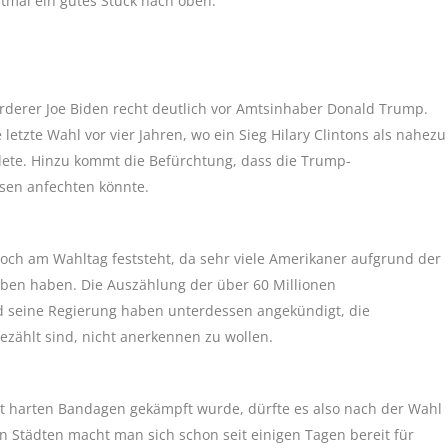
stmal ein gutes Stück nach oben.
rderer Joe Biden recht deutlich vor Amtsinhaber Donald Trump.
letzte Wahl vor vier Jahren, wo ein Sieg Hilary Clintons als nahezu
dete. Hinzu kommt die Befürchtung, dass die Trump-
esen anfechten könnte.
 noch am Wahltag feststeht, da sehr viele Amerikaner aufgrund der
ben haben. Die Auszählung der über 60 Millionen
d seine Regierung haben unterdessen angekündigt, die
zählt sind, nicht anerkennen zu wollen.
t harten Bandagen gekämpft wurde, dürfte es also nach der Wahl
en Städten macht man sich schon seit einigen Tagen bereit für