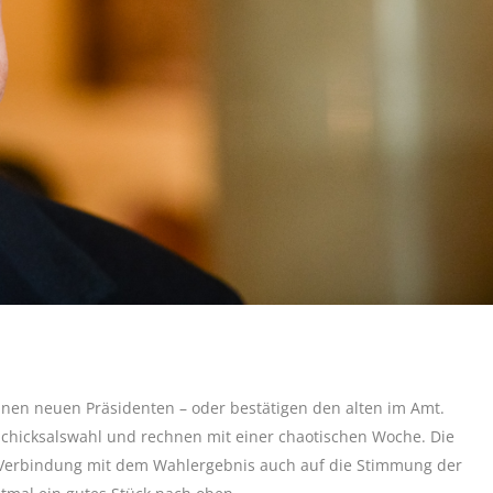
inen neuen Präsidenten – oder bestätigen den alten im Amt.
Schicksalswahl und rechnen mit einer chaotischen Woche. Die
in Verbindung mit dem Wahlergebnis auch auf die Stimmung der