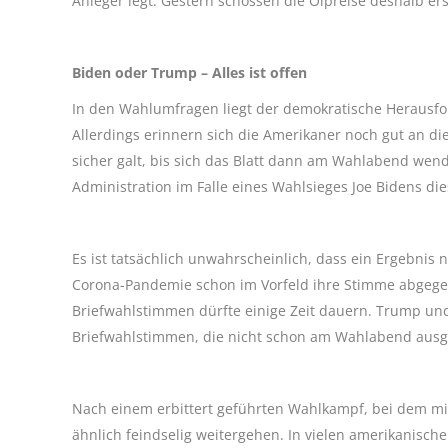
Anleger legt. Gestern schossen die Ölpreise deshalb er
Biden oder Trump – Alles ist offen
In den Wahlumfragen liegt der demokratische Herausfo
Allerdings erinnern sich die Amerikaner noch gut an die 
sicher galt, bis sich das Blatt dann am Wahlabend wen
Administration im Falle eines Wahlsieges Joe Bidens di
Es ist tatsächlich unwahrscheinlich, dass ein Ergebnis
Corona-Pandemie schon im Vorfeld ihre Stimme abgege
Briefwahlstimmen dürfte einige Zeit dauern. Trump un
Briefwahlstimmen, die nicht schon am Wahlabend ausge
Nach einem erbittert geführten Wahlkampf, bei dem mi
ähnlich feindselig weitergehen. In vielen amerikanisch