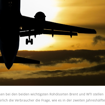
n bei den beiden wichtigsten Rohölsorten Brent und WTI stellen
ürlich die Verbraucher die Frage, wie es in der zweiten Jahreshälfte