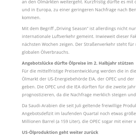
an den Ölmärkten weitergeht. Kurzfristig dürfte es mit 
und in Europa, zu einer geringeren Nachfrage nach Be
kommen.
Mit dem Begriff „Driving Season“ ist allerdings nicht 
internationale Luftverkehr gemeint. Inwieweit dieser Fa
nächsten Wochen zeigen. Der Straßenverkehr steht für 
globalen Ölverbrauchs.
Angebotslücke dürfte Ölpreise im 2. Halbjahr stützen
Für die mittelfristige Preisentwicklung werden die in
Ölmarkt der US-Energiebehörde EIA, der OPEC und der 
geben. Die OPEC und die IEA dürften für die zweite Jah
prognostizieren, da die Nachfrage merklich steigen und
Da Saudi-Arabien die seit Juli geltende freiwillige Prod
Angebotsdefizit im laufenden Quartal noch etwas größer 
Millionen Barrel (a 159 Liter), die OPEC sogar mit einer 
US-Ölproduktion geht weiter zurück