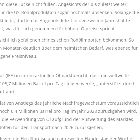
 diese Lücke nicht füllen. Angesichts der bis zuletzt weiter
 für die US-Rohölproduktion sogar nochmals absenken. Solange die
leibt, dürfte das Angebotsdefizit in der zweiten Jahreshälfte
et, was für sich genommen für höhere Ölpreise spricht.
ssichtlich gefallenen chinesischen Rohölimporten bekommen. So
en Monaten deutlich über dem heimischen Bedarf, was ebenso für
egene Preisniveau.
ur (IEA) in ihrem aktuellen Ölmarktbericht, dass die weltweite
05,7 Millionen Barrel pro Tag steigen werde, „unterstützt durch
ftfahrt“.
mulativen Anstiegs das jährliche Nachfragewachstum voraussichtlich
 noch 0,4 Millionen Barrel pro Tag im Jahr 2028 zurückgehen wird,
rch die Verwendung von Öl aufgrund der Ausweitung des Marktes
stoffen für den Transport nach 2026 zurückgehen.
 legen die Heizölpreise auch am zweiten Handelstag der Woche