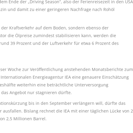
dem Ende der „Driving Season“, also der Ferienreisezeit in den USA
nzin und damit zu einer geringeren Nachfrage nach Rohöl
nur der Kraftverkehr auf dem Boden, sondern ebenso der
ktor die Ölpreise zumindest stabilisieren kann, werden die
rund 39 Prozent und der Luftverkehr für etwa 6 Prozent des
 dieser Woche zur Veröffentlichung anstehenden Monatsberichte zum
Internationalen Energieagentur IEA eine genauere Einschätzung
reshälfte weiterhin eine beträchtliche Unterversorgung
 das Angebot nur stagnieren dürfte.
uktionskürzung bis in den September verlängern will, dürfte das
ausfallen. Bislang rechnet die IEA mit einer täglichen Lücke von 2
von 2,5 Millionen Barrel.