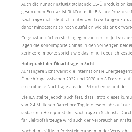
Auch die nur geringfügig steigende US-Ölproduktion kann
gesunkenen Bohraktivität könnte die EIA ihre Prognose
Nachfrage nicht deutlich hinter den Erwartungen zurückb
daher mindestens so hoch ausfallen wie bislang erwart
Gegenwind dürften sie hingegen von den im Juli vorau
lagen die Rohölimporte Chinas in den vorherigen beid
geringere Importe spricht wie das im Juli deutlich gesti
Höhepunkt der Ölnachfrage in Sicht
Auf längere Sicht warnt die Internationale Energieagent
Ölnachfrage zwischen 2022 und 2028 um 6 Prozent auf 1
eine robuste Nachfrage aus der Petrochemie und der Lu
Die IEA stellte jedoch auch fest, dass „trotz dieses ku
von 2,4 Millionen Barrel pro Tag in diesem Jahr auf nur
sodass ein Höhepunkt der Nachfrage in Sicht ist.“ Du
für Elektrofahrzeuge wird auch der Verbrauch an Kraft
Nach den kräftigen Preissteigerungen in der Vorwoche,