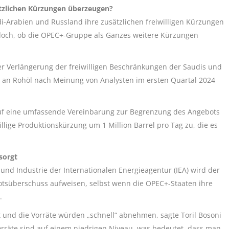
tzlichen Kürzungen überzeugen?
i-Arabien und Russland ihre zusätzlichen freiwilligen Kürzungen
edoch, ob die OPEC+-Gruppe als Ganzes weitere Kürzungen
der Verlängerung der freiwilligen Beschränkungen der Saudis und
 an Rohöl nach Meinung von Analysten im ersten Quartal 2024
+ auf eine umfassende Vereinbarung zur Begrenzung des Angebots
willige Produktionskürzung um 1 Million Barrel pro Tag zu, die es
sorgt
und Industrie der Internationalen Energieagentur (IEA) wird der
otsüberschuss aufweisen, selbst wenn die OPEC+-Staaten ihre
.
it und die Vorräte würden „schnell“ abnehmen, sagte Toril Bosoni
orräte sind auf einem niedrigen Niveau, was bedeutet, dass man