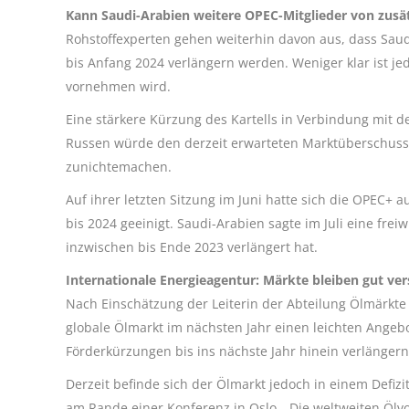
Kann Saudi-Arabien weitere OPEC-Mitglieder von zusä
Rohstoffexperten gehen weiterhin davon aus, dass Saud
bis Anfang 2024 verlängern werden. Weniger klar ist j
vornehmen wird.
Eine stärkere Kürzung des Kartells in Verbindung mit 
Russen würde den derzeit erwarteten Marktüberschuss
zunichtemachen.
Auf ihrer letzten Sitzung im Juni hatte sich die OPEC
bis 2024 geeinigt. Saudi-Arabien sagte im Juli eine frei
inzwischen bis Ende 2023 verlängert hat.
Internationale Energieagentur: Märkte bleiben gut ver
Nach Einschätzung der Leiterin der Abteilung Ölmärkte 
globale Ölmarkt im nächsten Jahr einen leichten Angeb
Förderkürzungen bis ins nächste Jahr hinein verlängern
Derzeit befinde sich der Ölmarkt jedoch in einem Defiz
am Rande einer Konferenz in Oslo. „Die weltweiten Ölv