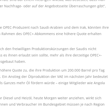
 der Nachfrage- oder auf der Angebotsseite Überraschungen gibt“,
ößte OPEC-Produzent nach Saudi-Arabien und dem Irak, könnten ihre
 im Rahmen des OPEC+-Abkommens eine höhere Quote erhalten
ich den freiwilligen Produktionskürzungen der Saudis nicht
 es ihnen erlaubt sein sollte, mehr als ihre derzeitige OPEC+-
ausgebaut haben.
höhere Quote zu, die ihre Produktion um 200.000 Barrel pro Tag
t. Ein Anstieg der Ölproduktion der VAE im nächsten Jahr bedeutet
ls Ganzes mehr Öl fördern würde – einige Mitglieder wie Angola
 Diesel und Heizöl, heute Morgen weiter anziehen, wirkt sich
erinnen und Verbraucher im Bundesgebiet müssen je nach Region