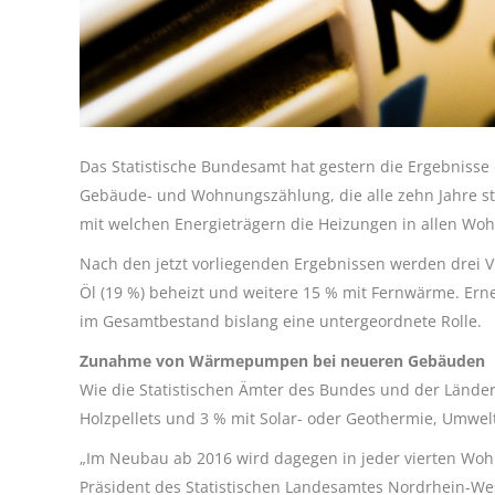
Das Statistische Bundesamt hat gestern die Ergebnisse d
Gebäude- und Wohnungszählung, die alle zehn Jahre stat
mit welchen Energieträgern die Heizungen in allen W
Nach den jetzt vorliegenden Ergebnissen werden drei Vi
Öl (19 %) beheizt und weitere 15 % mit Fernwärme. E
im Gesamtbestand bislang eine untergeordnete Rolle.
Zunahme von Wärmepumpen bei neueren Gebäuden
Wie die Statistischen Ämter des Bundes und der Länder
Holzpellets und 3 % mit Solar- oder Geothermie, Umwe
„Im Neubau ab 2016 wird dagegen in jeder vierten Woh
Präsident des Statistischen Landesamtes Nordrhein-W