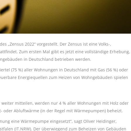
es „Zensus 2022“ vorgestellt. Der Zensus ist eine Volks-,
tfindet. Zum ersten Mal gibt es jetzt eine vollständige Erhebung,
ohngebäuden in Deutschland betrieben werden.
ertel (75 %) aller Wohnungen in Deutschland mit Gas (56 %) oder
rneuerbare Energiequellen zum Heizen von Wohngebäuden spielen
 weiter mitteilen, werden nur 4 % aller Wohnungen mit Holz oder
lt- oder Abluftwärme (in der Regel mit Wärmepumpen) beheizt.
nung eine Wärmepumpe eingesetzt“, sagt Oliver Heidinger,
estfalen (IT.NRW). Der überwiegend zum Beheizen von Gebäuden