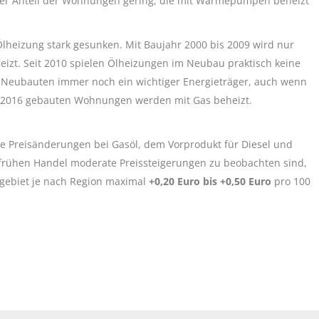
r Anteil der Wohnungen gering, die mit Wärmepumpen beheizt
lheizung stark gesunken. Mit Baujahr 2000 bis 2009 wird nur
eizt. Seit 2010 spielen Ölheizungen im Neubau praktisch keine
n Neubauten immer noch ein wichtiger Energieträger, auch wenn
hr 2016 gebauten Wohnungen werden mit Gas beheizt.
ie Preisänderungen bei Gasöl, dem Vorprodukt für Diesel und
 frühen Handel moderate Preissteigerungen zu beobachten sind,
ebiet je nach Region maximal
+0,20 Euro bis +0,50 Euro
pro 100