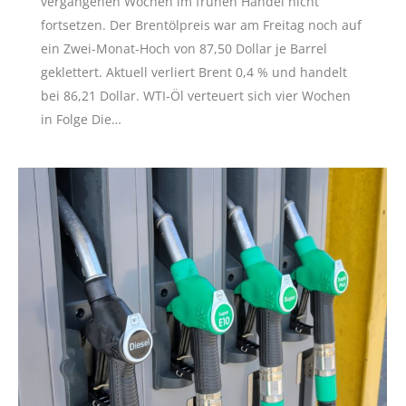
vergangenen Wochen im frühen Handel nicht
fortsetzen. Der Brentölpreis war am Freitag noch auf
ein Zwei-Monat-Hoch von 87,50 Dollar je Barrel
geklettert. Aktuell verliert Brent 0,4 % und handelt
bei 86,21 Dollar. WTI-Öl verteuert sich vier Wochen
in Folge Die…