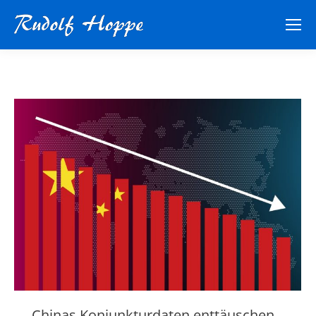
Chinas Konjunkturdaten enttäuschen