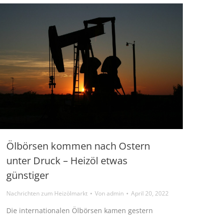
Ölbörsen kommen nach Ostern
unter Druck – Heizöl etwas
günstiger
Nachrichten zum Heizölmarkt
Von
admin
April 20, 2022
Die internationalen Ölbörsen kamen gestern