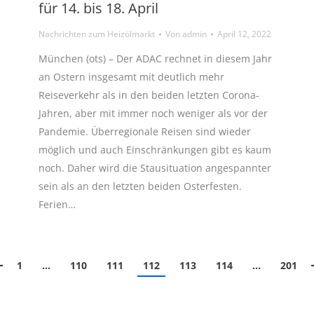
für 14. bis 18. April
Nachrichten zum Heizölmarkt
Von
admin
April 12, 2022
München (ots) – Der ADAC rechnet in diesem Jahr
an Ostern insgesamt mit deutlich mehr
Reiseverkehr als in den beiden letzten Corona-
Jahren, aber mit immer noch weniger als vor der
Pandemie. Überregionale Reisen sind wieder
möglich und auch Einschränkungen gibt es kaum
noch. Daher wird die Stausituation angespannter
sein als an den letzten beiden Osterfesten.
Ferien…
1
…
110
111
112
113
114
…
201