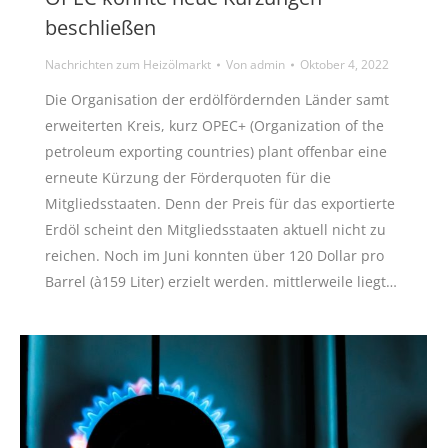
beschließen
Nachrichten zum Heizölmarkt
Von
admin
Oktober 4, 2022
Die Organisation der erdölfördernden Länder samt
erweiterten Kreis, kurz OPEC+ (Organization of the
petroleum exporting countries) plant offenbar eine
erneute Kürzung der Förderquoten für die
Mitgliedsstaaten. Denn der Preis für das exportierte
Erdöl scheint den Mitgliedsstaaten aktuell nicht zu
reichen. Noch im Juni konnten über 120 Dollar pro
Barrel (à159 Liter) erzielt werden. mittlerweile liegt…