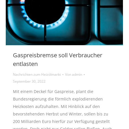
Gaspreisbremse soll Verbraucher
entlasten
Nachrichten zum Heizölmarkt
Von
admin
September 30, 2022
Mit einem Deckel für Gaspreise, plant die
Bundesregierung die förmlich explodierenden
Heizkosten aufzuhalten. Mit Hinblick auf den
bevorstehenden Herbst und Winter, sollen bis zu
200 Milliarden Euro hierfür zur Verfügung gestellt
werden. Doch nicht nur Gelder sollen fließen. Auch