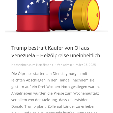
Trump bestraft Käufer von Öl aus
Venezuela – Heizölpreise uneinheitlich
Nachrichten zum Heizölmarkt
Von
admin
März 25, 2025
Die Ölpreise starten am Dienstagmorgen mit
leichten Abschlägen in den Handel, nachdem sie
gestern auf ein Drei-Wochen-Hoch gestiegen waren.
Angetrieben wurden die Preise zum Wochenauftakt
vor allem von der Meldung, dass US-Präsident
Donald Trump plant, Zölle auf Länder zu erheben,
die Öl und Gas aus Venezuela kaufen. Demnach soll