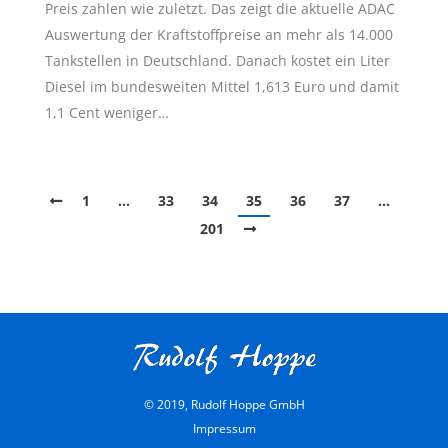
Preis zahlen wie zuletzt. Das zeigt die aktuelle ADAC
Auswertung der Kraftstoffpreise an mehr als 14.000
Tankstellen in Deutschland. Danach kostet ein Liter
Diesel im bundesweiten Mittel 1,613 Euro und damit
1,1 Cent weniger…
1
…
33
34
35
36
37
…
201
© 2019, Rudolf Hoppe GmbH
Impressum