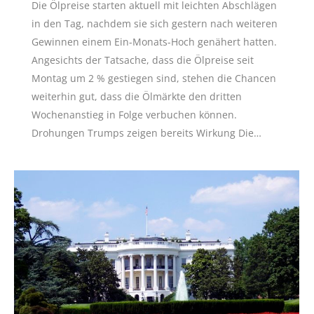
Die Ölpreise starten aktuell mit leichten Abschlägen
in den Tag, nachdem sie sich gestern nach weiteren
Gewinnen einem Ein-Monats-Hoch genähert hatten.
Angesichts der Tatsache, dass die Ölpreise seit
Montag um 2 % gestiegen sind, stehen die Chancen
weiterhin gut, dass die Ölmärkte den dritten
Wochenanstieg in Folge verbuchen können.
Drohungen Trumps zeigen bereits Wirkung Die…