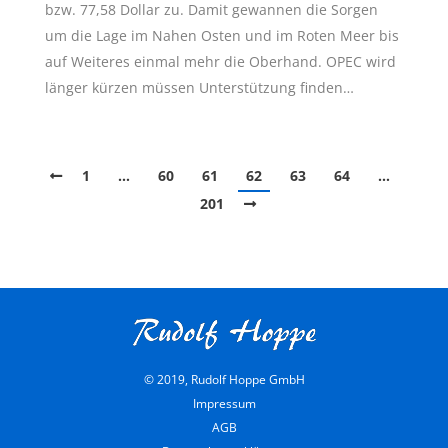
bzw. 77,58 Dollar zu. Damit gewannen die Sorgen
um die Lage im Nahen Osten und im Roten Meer bis
auf Weiteres einmal mehr die Oberhand. OPEC wird
länger kürzen müssen Unterstützung finden…
1
…
60
61
62
63
64
…
201
© 2019, Rudolf Hoppe GmbH
Impressum
AGB