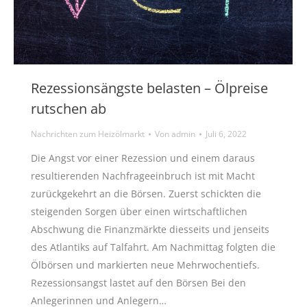
Rezessionsängste belasten – Ölpreise
rutschen ab
Nachrichten zum Heizölmarkt
Von
admin
Juli 6, 2022
Die Angst vor einer Rezession und einem daraus
resultierenden Nachfrageeinbruch ist mit Macht
zurückgekehrt an die Börsen. Zuerst schickten die
steigenden Sorgen über einen wirtschaftlichen
Abschwung die Finanzmärkte diesseits und jenseits
des Atlantiks auf Talfahrt. Am Nachmittag folgten die
Ölbörsen und markierten neue Mehrwochentiefs.
Rezessionsangst lastet auf den Börsen Bei den
Anlegerinnen und Anlegern…