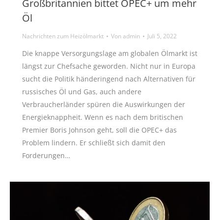
Großbritannien bittet OPEC+ um mehr
Öl
Nachrichten zum Heizölmarkt
Von
admin
Juli 5, 2022
Die knappe Versorgungslage am globalen Ölmarkt ist
längst zur Chefsache geworden. Nicht nur in Europa
sucht die Politik händeringend nach Alternativen für
russisches Öl und Gas, auch andere
Verbraucherländer spüren die Auswirkungen der
Energieknappheit. Wenn es nach dem britischen
Premier Boris Johnson geht, soll die OPEC+ das
Problem lindern. Er schließt sich damit den
Forderungen…