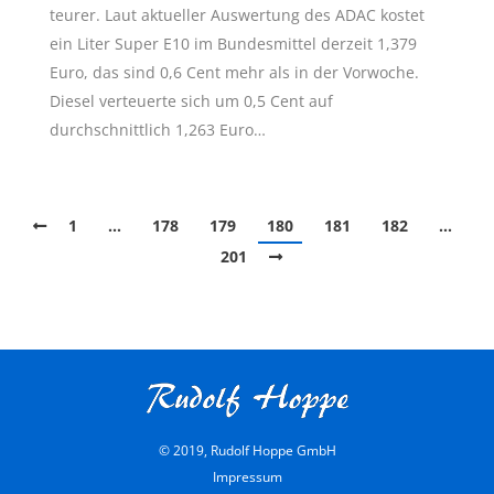
teurer. Laut aktueller Auswertung des ADAC kostet
ein Liter Super E10 im Bundesmittel derzeit 1,379
Euro, das sind 0,6 Cent mehr als in der Vorwoche.
Diesel verteuerte sich um 0,5 Cent auf
durchschnittlich 1,263 Euro…
1
…
178
179
180
181
182
…
201
© 2019, Rudolf Hoppe GmbH
Impressum