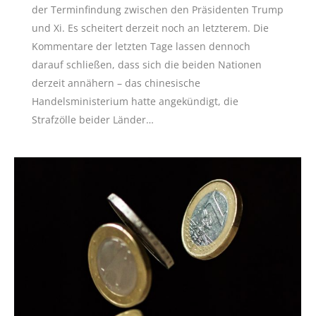
der Terminfindung zwischen den Präsidenten Trump
und Xi. Es scheitert derzeit noch an letzterem. Die
Kommentare der letzten Tage lassen dennoch
darauf schließen, dass sich die beiden Nationen
derzeit annähern – das chinesische
Handelsministerium hatte angekündigt, die
Strafzölle beider Länder…