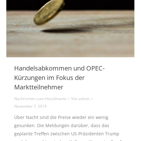
Handelsabkommen und OPEC-
Kürzungen im Fokus der
Marktteilnehmer
Nachrichten zum Heizölmarkt
Von
admin
November 7, 2019
Über Nacht sind die Preise wieder ein wenig
gesunken. Die Meldungen darüber, dass das
geplante Treffen zwischen US-Präsidenten Trump