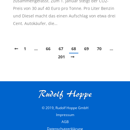
zusammengefasst. Zum 1. Januar steigt der CO2-
Preis von 30 auf 40 Euro pro Tonne. Pro Liter Benzin
und Diesel macht das einen Aufschlag von etwa drei
Cent. Autokäufer, die…
1
…
66
67
68
69
70
…
201
© 2019, Rudolf Hoppe GmbH
Impressum
AGB
Datenschutzerklärung