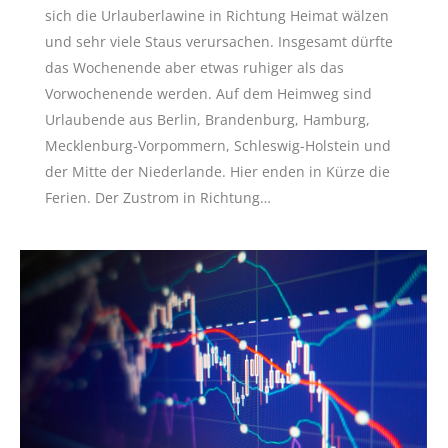
sich die Urlauberlawine in Richtung Heimat wälzen
und sehr viele Staus verursachen. Insgesamt dürfte
das Wochenende aber etwas ruhiger als das
Vorwochenende werden. Auf dem Heimweg sind
Urlaubende aus Berlin, Brandenburg, Hamburg,
Mecklenburg-Vorpommern, Schleswig-Holstein und
der Mitte der Niederlande. Hier enden in Kürze die
Ferien. Der Zustrom in Richtung…