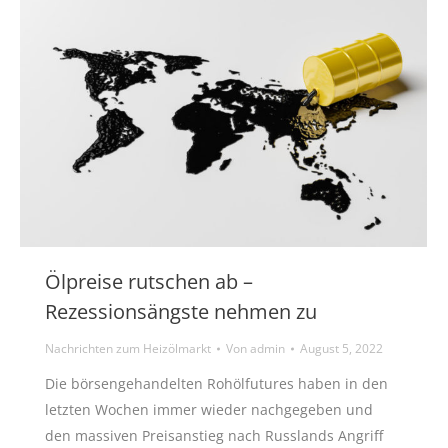
Ölpreise rutschen ab –
Rezessionsängste nehmen zu
Nachrichten zum Heizölmarkt
Von
admin
August 5, 2022
Die börsengehandelten Rohölfutures haben in den
letzten Wochen immer wieder nachgegeben und
den massiven Preisanstieg nach Russlands Angriff